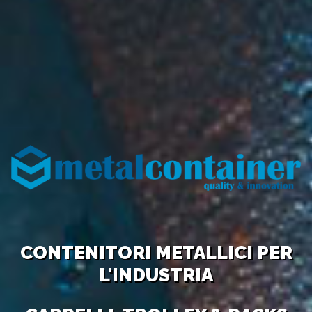
CONTENITORI METALLICI PER
L'INDUSTRIA