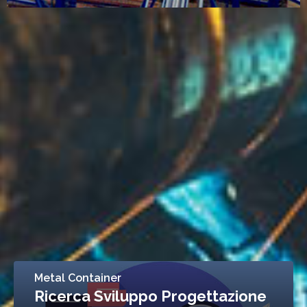
Metal Container
Ricerca Sviluppo Progettazione