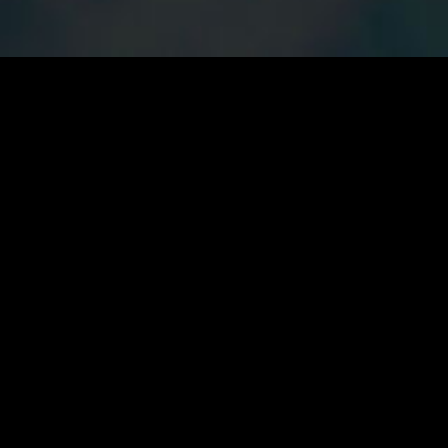
quiénes somos
anufacturera italiana altamente especializada.
zadas para cada exigencia de espacio y producción.