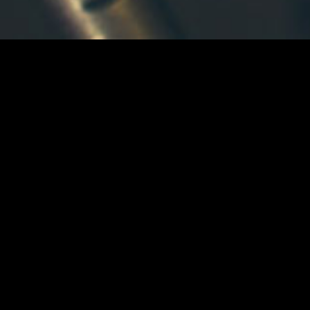
Descubre 
Navigando su questo sito accetti la
nostra
Policy sui Cookie
Questo sito
Metalcontainer es una empresa m
utilizza cookies di sessione e non ha
altri cookies di terze parti ne
Ofrecemos soluciones personali
proprietari, puoi comunque visualizzare
il dettaglio dei cookie utilizzati da
Ver màs
questo sito
cliccando qui
ACCETTA