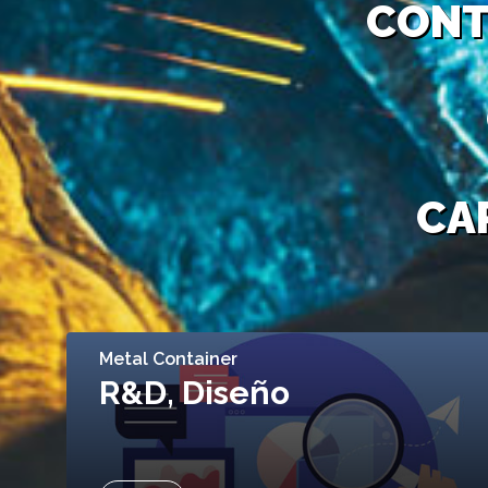
CONT
CA
Metal Container
R&D, Diseño